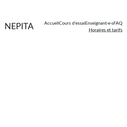
Accueil
Cours d'essai
Enseignant·e·s
FAQ
NEPITA
Horaires et tarifs
HORAIR
ES ET 
TARIFS 
planning 
estival